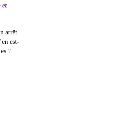
 et
n arrêt
’en est-
les ?