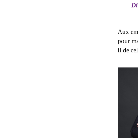
Di
Aux empl
pour ma
il de ce