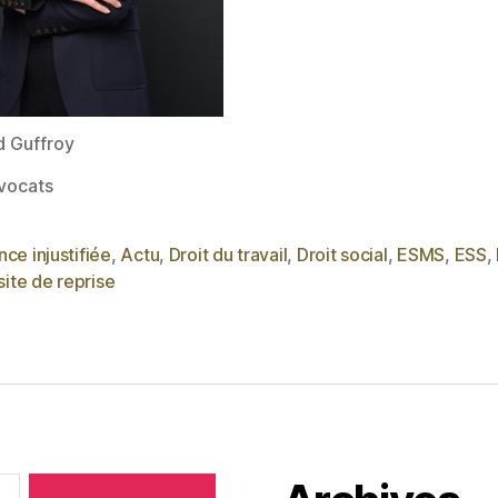
d Guffroy
vocats
ce injustifiée
,
Actu
,
Droit du travail
,
Droit social
,
ESMS
,
ESS
,
site de reprise