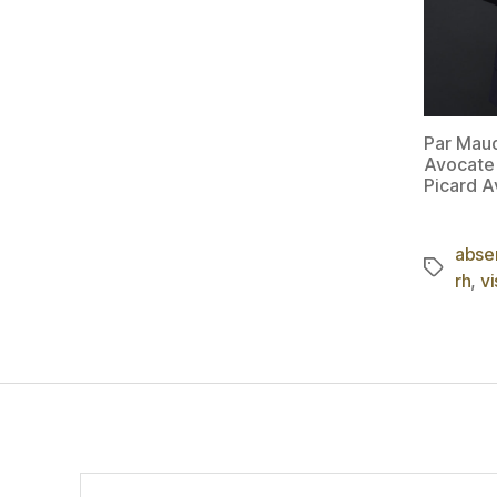
Par Mau
Avocate
Picard A
absen
rh
,
vi