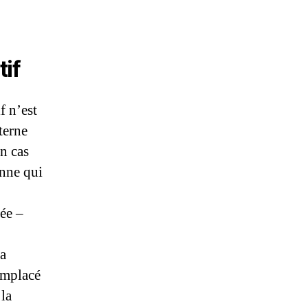
tif
f n’est
terne
en cas
onne qui
ée –
ra
remplacé
 la