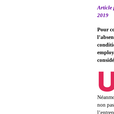
Article
2019
Pour co
l’absen
conditi
employe
considé
Néanmoi
non pas
l’entrep