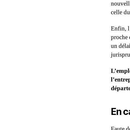
nouvell
celle d
Enfin, 
proche 
un déla
jurispr
L’emplo
l’entre
départ
En c
Faute d