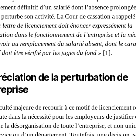
ement définitif d’un salarié dont l’absence prolongée
 perturbe son activité. La Cour de cassation a rappelé
a
lettre de licenciement doit énoncer
expressément la
ation
dans le fonctionnement de l’entreprise
et la né
voir au
remplacement du salarié absent,
dont le cara
f doit être
vérifié par les juges du fond »
[1].
éciation de la perturbation de
treprise
iculté majeure de recourir à ce motif de licenciement r
te dans la nécessité pour les employeurs de justifier 
 de la désorganisation de toute l’entreprise, et non un
rvice ou d’un département. Toutefois, une décision is