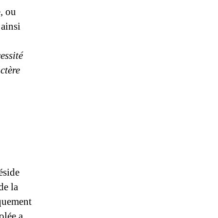
, ou
 ainsi
cessité
ctère
éside
de la
iquement
olée a