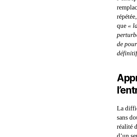
remplac
répétée,
que
« l
perturb
de pour
définiti
Appr
l’en
La diff
sans dou
réalité
d’un se