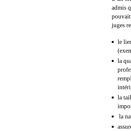
admis qu
pouvait 
juges r
le li
(exem
la qu
profe
rempl
intér
la ta
impor
la na
assur