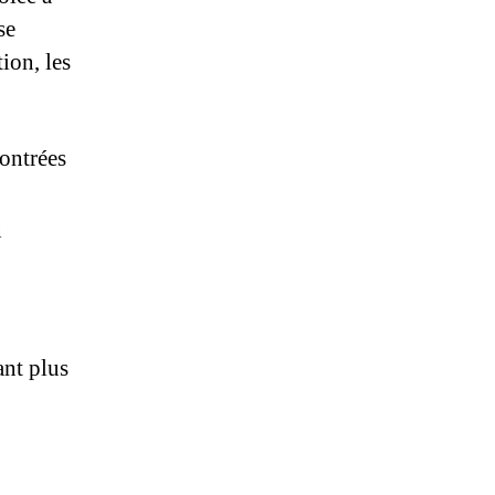
se
tion, les
contrées
n
ant plus