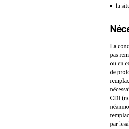
la si
Néce
La cond
pas rem
ou en e
de prolo
remplac
nécessa
CDI (no
néanmoi
remplac
par lesa