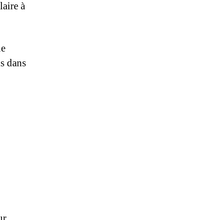
laire à
ue
is dans
ur