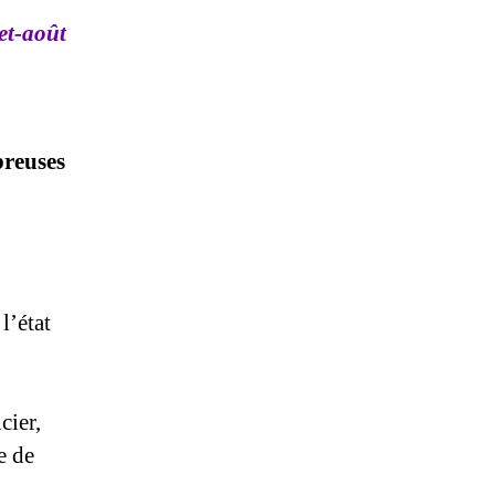
let-août
breuses
l’état
cier,
e de