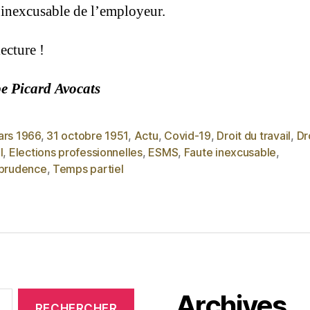
e inexcusable de l’employeur.
ecture !
e Picard Avocats
ars 1966
,
31 octobre 1951
,
Actu
,
Covid-19
,
Droit du travail
,
Dr
l
,
Elections professionnelles
,
ESMS
,
Faute inexcusable
,
sprudence
,
Temps partiel
Archives