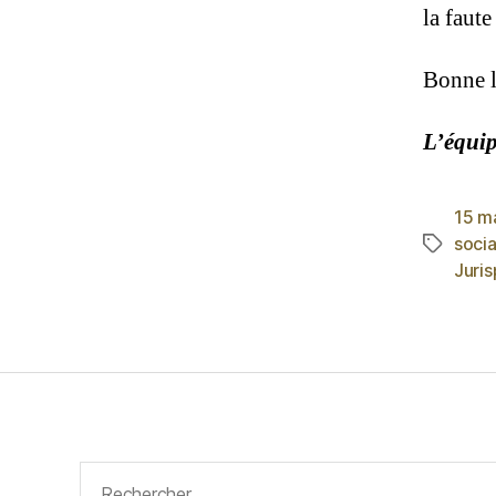
la faut
Bonne l
L’équip
15 m
socia
Juri