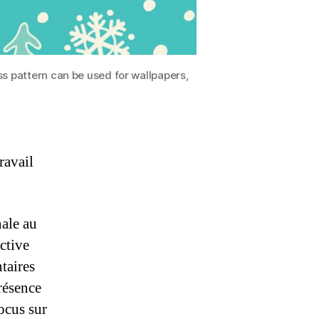
ss pattern can be used for wallpapers,
ravail
nale au
ctive
taires
présence
ocus sur