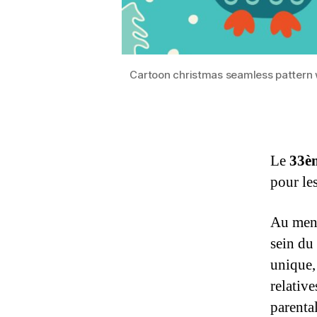
Cartoon christmas seamless pattern wi
Le
33è
pour le
Au menu
sein du
unique,
relative
parenta