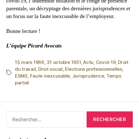
covid-19, l’indemnité inflation et le congé de présence
parentale, un décryptage des dernières jurisprudences et
un focus sur la faute inexcusable de l’employeur.
Bonne lecture !
L’équipe Picard Avocats
15 mars 1966
,
31 octobre 1951
,
Actu
,
Covid-19
,
Droit
du travail
,
Droit social
,
Elections professionnelles
,
ESMS
,
Faute inexcusable
,
Jurisprudence
,
Temps
partiel