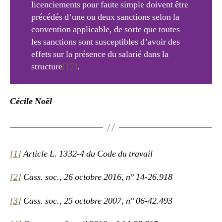
licenciements pour faute simple doivent être
précédés d’une ou deux sanctions selon la
convention applicable, de sorte que toutes
les sanctions sont susceptibles d’avoir des
effets sur la présence du salarié dans la
structure
[17]
.
Cécile Noël
[1]
Article L. 1332-4 du Code du travail
[2]
Cass. soc., 26 octobre 2016, n° 14-26.918
[3]
Cass. soc., 25 octobre 2007, n° 06-42.493