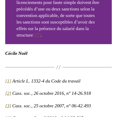
licenciements pour faute simple doivent être
précédés d’une ou deux sanctions selon la
convention applicable, de sorte que toutes
les sanctions sont susceptibles d’avoir des
effets sur la présence du salarié dans la
structure
[17]
.
Cécile Noël
[1]
Article L. 1332-4 du Code du travail
[2]
Cass. soc., 26 octobre 2016, n° 14-26.918
[3]
Cass. soc., 25 octobre 2007, n° 06-42.493