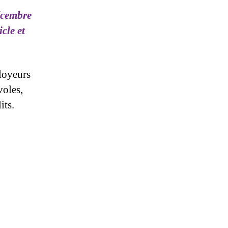
écembre
cle et
ployeurs
voles,
its.