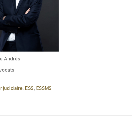
re Andrès
vocats
r judiciaire
,
ESS
,
ESSMS