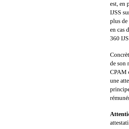
est, en
IJSS su
plus de
en cas d
360 IJSS
Concrète
de son m
CPAM et
une att
principe
rémunér
Attent
attesta