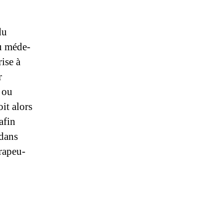
du
du méde­
rise à
r
, ou
oit alors
afin
 dans
érapeu­