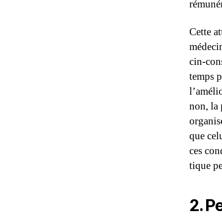
rémunér
Cette at
médecin
cin-cons
temps pa
l’amélio
non, la 
organis
que celu
ces cond
tique pe
2.
Pe