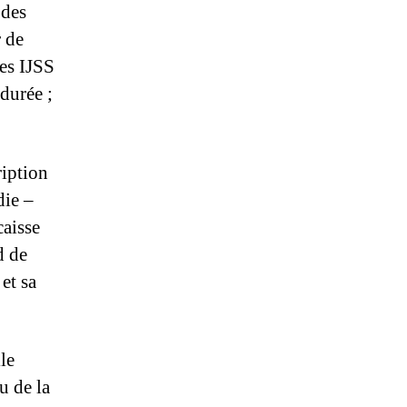
 des
r de
des IJSS
 durée ;
ip­tion
die –
caisse
d de
 et sa
le
u de la