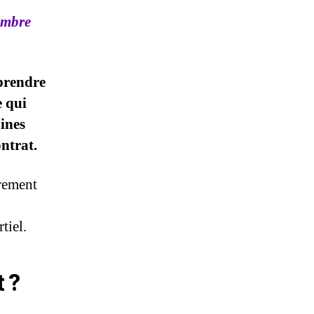
embre
eprendre
e qui
ines
ntrat.
irement
tiel.
 ?