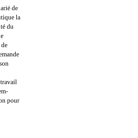
larié de
utique la
nté du
de
 de
 demande
 son
ra­vail
’em­
ion pour