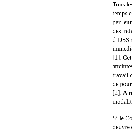
Tous les
temps c
par leur
des ind
d’IJSS 
immédia
[1]. Ce
atteint
travail 
de pours
[2].
À n
modalit
Si le C
oeuvre 