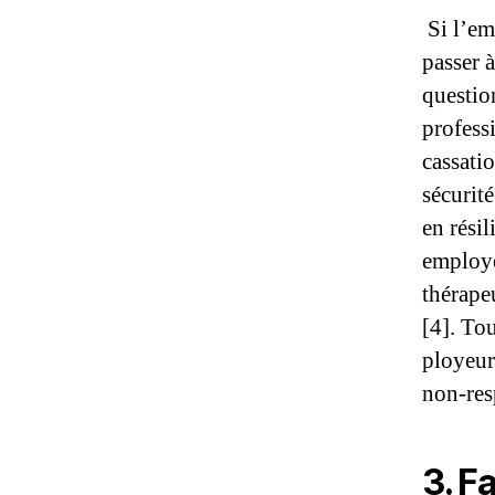
Si l’emp
passer à
question
profess
cassatio
sécurité
en résil
employe
thérapeu
[4]. To
ployeur
non-res
3.
Fa