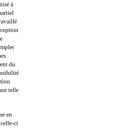
nisé à
artiel
a­vaillé
cep­tion
se
omplet
nes
dent du
ssibilité
ction
ne telle
se en
celle-ci