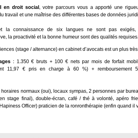
I en droit social
, votre parcours vous a apporté une rigueu
u travail et une maîtrise des différentes bases de données jurid
et la connaissance de six langues ne sont pas exigés, d
ative, la proactivité et la bonne humeur sont des qualités requises
ences (stage / alternance) en cabinet d’avocats est un plus très
tages
: 1.350 € bruts + 100 € nets par mois de forfait mobil
ement 11,97 € pris en charge à 60 %) + remboursement
 horaires normaux (oui), locaux sympas, 2 personnes par burea
n stage final), double-écran, café / thé à volonté, apéro fr
apiness Officer) praticien de la ronronthérapie (enfin quand il v