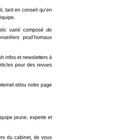
l, tant en conseil qu’en
équipe.
blic varié composé de
nseillers prud’homaux
sh infos et newsletters à
rticles pour des revues
nternet et/ou notre page
quipe jeune, experte et
ers du cabinet, de vous