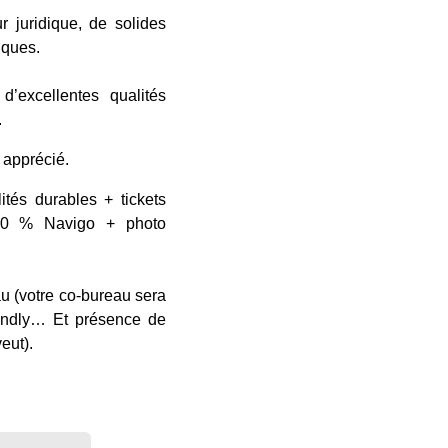
r juridique, de solides
iques.
’excellentes qualités
.
 apprécié.
ités durables + tickets
 50 % Navigo + photo
u (votre co-bureau sera
iendly… Et présence de
eut).